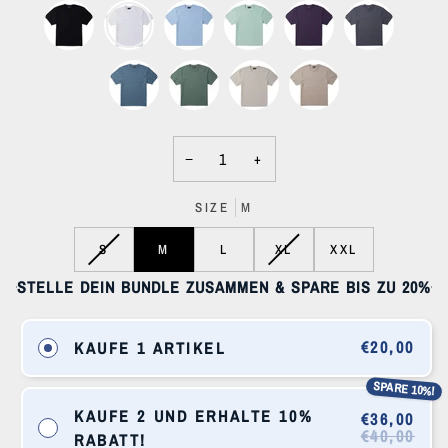
−
+
SIZE
M
VARIANT
VARIANT
S
M
L
XL
XXL
SOLD
SOLD
STELLE DEIN BUNDLE ZUSAMMEN & SPARE BIS ZU 20%
OUT
OUT
OR
OR
UNAVAILABLE
UNAVAILABLE
€20,00
KAUFE 1 ARTIKEL
SPARE 10%!
KAUFE 2 UND ERHALTE 10%
€36,00
€40,00
RABATT!