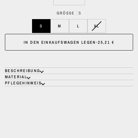
GRÖSSE
S
VARIANTE
S
M
L
XL
AUSVERKAUFT
ODER
IN DEN EINKAUFSWAGEN LEGEN
•
25,21 €
NICHT
VERFÜGBAR
BESCHREIBUNG
MATERIAL
PFLEGEHINWEIS