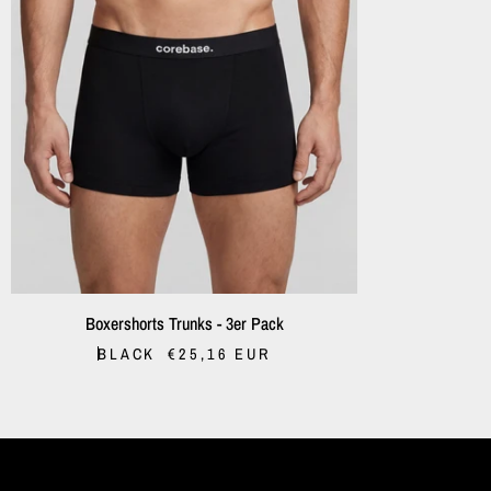
SCHNELL HINZUFÜGEN
BOXERSHORTS
Boxershorts Trunks - 3er Pack
TRUNKS
BLACK
€25,16 EUR
-
3ER
PACK