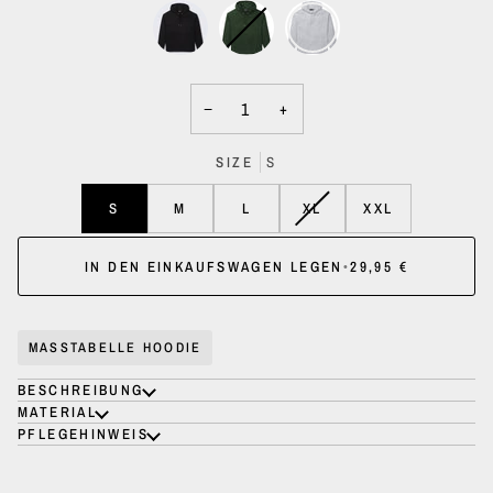
−
+
SIZE
S
VARIANTE
S
M
L
XL
XXL
AUSVERKAUFT
ODER
IN DEN EINKAUFSWAGEN LEGEN
•
29,95 €
NICHT
VERFÜGBAR
MASSTABELLE HOODIE
BESCHREIBUNG
MATERIAL
PFLEGEHINWEIS