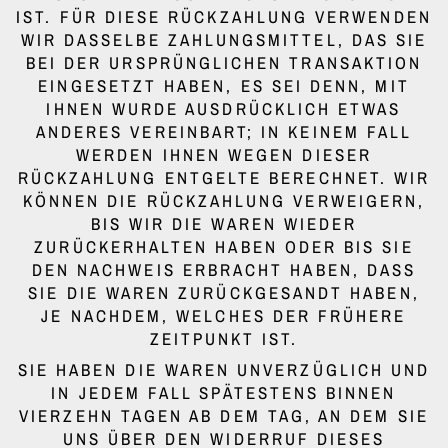
ST. FÜR DIESE RÜCKZAHLUNG VERWENDEN W
IR DASSELBE ZAHLUNGSMITTEL, DAS SIE B
EI DER URSPRÜNGLICHEN TRANSAKTION E
INGESETZT HABEN, ES SEI DENN, MIT I
HNEN WURDE AUSDRÜCKLICH ETWAS A
NDERES VEREINBART; IN KEINEM FALL W
ERDEN IHNEN WEGEN DIESER R
ÜCKZAHLUNG ENTGELTE BERECHNET. WIR K
ÖNNEN DIE RÜCKZAHLUNG VERWEIGERN, B
IS WIR DIE WAREN WIEDER Z
URÜCKERHALTEN HABEN ODER BIS SIE D
EN NACHWEIS ERBRACHT HABEN, DASS S
IE DIE WAREN ZURÜCKGESANDT HABEN, J
E NACHDEM, WELCHES DER FRÜHERE Z
EITPUNKT IST.
SIE HABEN DIE WAREN UNVERZÜGLICH UND
IN JEDEM FALL SPÄTESTENS BINNEN
VIERZEHN TAGEN AB DEM TAG, AN DEM SIE
UNS ÜBER DEN WIDERRUF DIESES