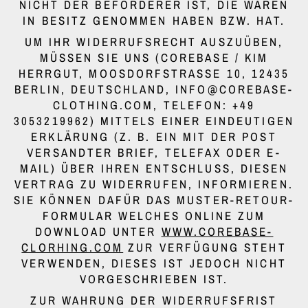
NICHT DER BEFÖRDERER IST, DIE WAREN
IN BESITZ GENOMMEN HABEN BZW. HAT.
UM IHR WIDERRUFSRECHT AUSZUÜBEN,
MÜSSEN SIE UNS (COREBASE / KIM
HERRGUT, MOOSDORFSTRASSE 10, 12435 B
ERLIN, DEUTSCHLAND, INFO@COREBASE-C
LOTHING.COM, TELEFON: +49 3
053219962) MITTELS EINER EINDEUTIGEN E
RKLÄRUNG (Z. B. EIN MIT DER POST V
ERSANDTER BRIEF, TELEFAX ODER E-M
AIL) ÜBER IHREN ENTSCHLUSS, DIESEN V
ERTRAG ZU WIDERRUFEN, INFORMIEREN. S
IE KÖNNEN DAFÜR DAS MUSTER-RETOUR-F
ORMULAR WELCHES ONLINE ZUM D
OWNLOAD UNTER
WWW.COREBASE-
CLORHING.COM
ZUR VERFÜGUNG STEHT
VERWENDEN, DIESES IST JEDOCH NICHT
VORGESCHRIEBEN IST.
ZUR WAHRUNG DER WIDERRUFSFRIST